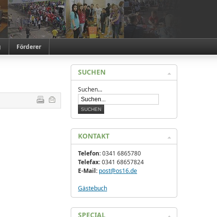
g
Förderer
SUCHEN
Suchen...
KONTAKT
Telefon
: 0341 6865780
Telefax
: 0341 68657824
E-Mail:
post@os16.de
Gästebuch
SPECIAL