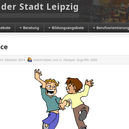
 der Stadt Leipzig
gebote
Beratung
Bildungsangebote
Berufsorientierun
nce
14. Oktober 2014
Geschrieben von
U. Hempel
Zugriffe:
5435