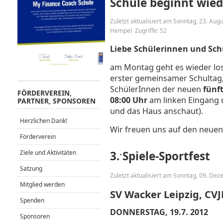
Schule beginnt wied
Zuletzt aktualisiert am Sonntag, 23. Aug
Hempel
Zugriffe: 52
Liebe Schülerinnen und Sch
am Montag geht es wieder lo
erster gemeinsamer Schultag, 
SchülerInnen der neuen
fünf
FÖRDERVEREIN,
08:00 Uhr
am linken Eingang 
PARTNER, SPONSOREN
und das Haus anschaut).
Herzlichen Dank!
Wir freuen uns auf den neuen 
Förderverein
Ziele und Aktivitäten
3. Spiele-Sportfest
Satzung
Zuletzt aktualisiert am Sonntag, 09. De
Mitglied werden
SV Wacker Leipzig, CV
Spenden
DONNERSTAG, 19.7. 2012
Sponsoren