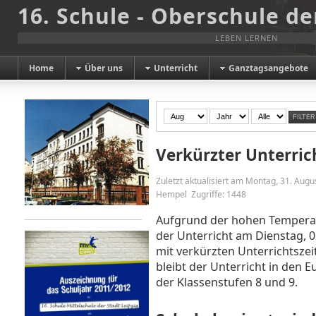
16. Schule - Oberschule de
LEBEN LERNEN
Home
Über uns
Unterricht
Ganztagsangebote
FILTER
Verkürzter Unterric
Zuletzt aktualisiert am Montag, 31. Aug
Hempel
Zugriffe: 1448
Aufgrund der hohen Temperat
der Unterricht am Dienstag, 0
mit verkürzten Unterrichtsz
bleibt der Unterricht in den 
der Klassenstufen 8 und 9.