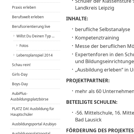
Schüler der Klassenstufe 
Landkreis Leipzig
Praxis erleben
Berufswelt erleben
INHALTE:
Berufsorientierung live
berufliche Selbstanalyse
Willst Du Deinen Typ ...
Kompetenztraining
Messe der beruflichen Mö
Fotos
Expertenforen in den Sc
Lebensplanspiel 2014
und Bildungseinrichtung
Schau rein!
„Ausbildung erleben“ in
Girls-Day
PROJEKTPARTNER:
Boys-Day
mehr als 60 Unternehmen
AubiPlus-
Ausbildungsplatzbörse
BETEILIGTE SCHULEN:
PLATZ DA! Ausbildung für
-56. Mittelschule, 16. Mit
Hauptschüler
Bad Lausick
Ausbildungsportal Azubiyo
FÖRDERUNG DES PROJEKTES
Ausbildungsplatzportal