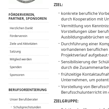
ZIEL:
konkrete berufliche Vorbe
FÖRDERVEREIN,
PARTNER, SPONSOREN
durch Kooperation mit 
Vermittlung von Kenntniss
Herzlichen Dank!
Vorstellungen über beruf
Förderverein
Ausbildungsabbrüchen v
Durchführung einer Komp
Ziele und Aktivitäten
vorhandenen beruflichen 
Satzung
Projektverlauf aufgebaut
Mitglied werden
Sensibilisierung der Schü
durch die Zusammenarbei
Spenden
frühzeitige Kontaktaufn
Sponsoren
Unternehmen, um potentie
Vorstellung von Berufssch
BERUFSORIENTIERUNG
Berufsschulunterricht im
Unser Berufsberater
ZIELGRUPPE:
Schulsprechstunden