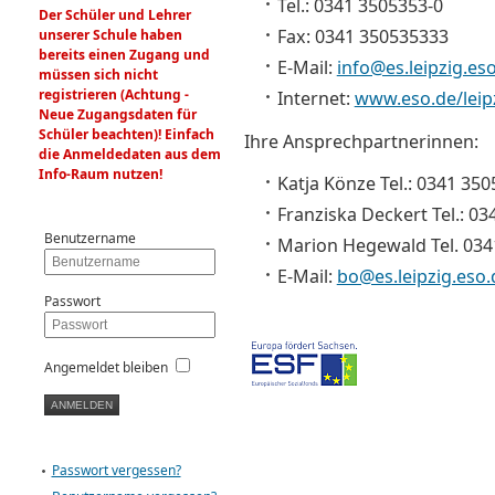
Tel.: 0341 3505353-0
Der Schüler und Lehrer
Fax: 0341 350535333
unserer Schule haben
bereits einen Zugang und
E-Mail:
info@es.leipzig.es
müssen sich nicht
registrieren (Achtung -
Internet:
www.eso.de/leip
Neue Zugangsdaten für
Schüler beachten)! Einfach
Ihre Ansprechpartnerinnen:
die Anmeldedaten aus dem
Info-Raum nutzen!
Katja Könze Tel.: 0341 350
Franziska Deckert Tel.: 0
Benutzername
Marion Hegewald Tel. 034
E-Mail:
bo@es.leipzig.eso.
Passwort
Angemeldet bleiben
Passwort vergessen?