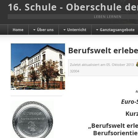
16. Schule - Oberschule de
LEBEN LERNEN
Home
Über uns
Unterricht
Ganztagsangebote
Berufswelt erleb
Zuletzt aktualisiert am
05. Oktober 2013
32004
Euro-
Kur
„Berufswelt erl
Berufsorientie