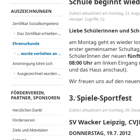
Schule beginnt wied
AUSZEICHNUNGEN
Zuletzt aktualisiert am Sonntag, 23. Aug
Hempel
Zugriffe: 52
Zertifikat Sozialkompetenz
Liebe Schülerinnen und Sch
Das Zertifikat erhielten ...
am Montag geht es wieder lo
Ehrenurkunde
erster gemeinsamer Schultag, 
... wurde verliehen an ...
SchülerInnen der neuen
fünf
08:00 Uhr
am linken Eingang 
Anstrengung lohnt sich
und das Haus anschaut).
Ausgezeichnet wurden ...
Wir freuen uns auf den neuen 
FÖRDERVEREIN,
3. Spiele-Sportfest
PARTNER, SPONSOREN
Herzlichen Dank!
Zuletzt aktualisiert am Sonntag, 09. De
Förderverein
SV Wacker Leipzig, CV
Ziele und Aktivitäten
DONNERSTAG, 19.7. 2012