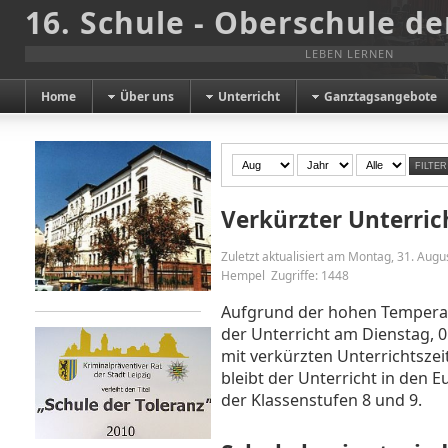
16. Schule - Oberschule de
LEBEN LERNEN
Home
Über uns
Unterricht
Ganztagsangebote
FILTER
Verkürzter Unterric
Zuletzt aktualisiert am Montag, 31. Aug
Hempel
Zugriffe: 1448
Aufgrund der hohen Temperat
der Unterricht am Dienstag, 0
mit verkürzten Unterrichtsz
bleibt der Unterricht in den 
der Klassenstufen 8 und 9.