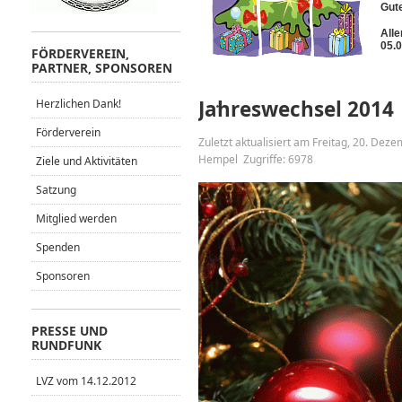
Gute
Alle
05.0
FÖRDERVEREIN,
PARTNER, SPONSOREN
Jahreswechsel 2014
Herzlichen Dank!
Förderverein
Zuletzt aktualisiert am Freitag, 20. De
Hempel
Zugriffe: 6978
Ziele und Aktivitäten
Satzung
Mitglied werden
Spenden
Sponsoren
PRESSE UND
RUNDFUNK
LVZ vom 14.12.2012