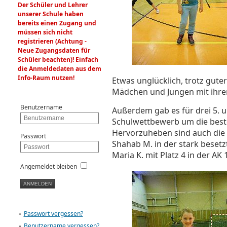
Der Schüler und Lehrer
unserer Schule haben
bereits einen Zugang und
müssen sich nicht
registrieren (Achtung -
Neue Zugangsdaten für
Schüler beachten)! Einfach
die Anmeldedaten aus dem
Info-Raum nutzen!
Etwas unglücklich, trotz gute
Mädchen und Jungen mit ihrem
Benutzername
Außerdem gab es für drei 5. u
Schulwettbewerb um die besten
Hervorzuheben sind auch die 1
Passwort
Shahab M. in der stark besetz
Maria K. mit Platz 4 in der AK
Angemeldet bleiben
Passwort vergessen?
Benutzername vergessen?