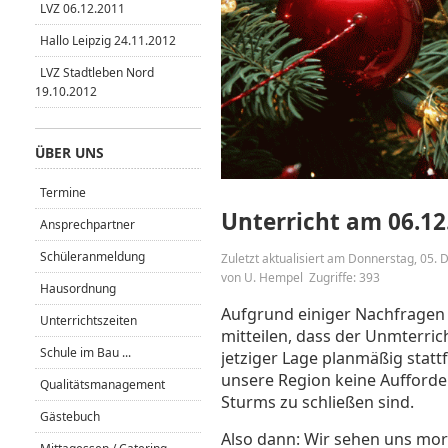
LVZ 06.12.2011
Hallo Leipzig 24.11.2012
LVZ Stadtleben Nord
19.10.2012
ÜBER UNS
Termine
Unterricht am 06.12.
Ansprechpartner
Schüleranmeldung
Zuletzt aktualisiert am Donnerstag, 05
von U. Hempel
Zugriffe: 393
Hausordnung
Aufgrund einiger Nachfragen 
Unterrichtszeiten
mitteilen, dass der Unmterric
Schule im Bau ...
jetziger Lage planmäßig stattf
unsere Region keine Aufforde
Qualitätsmanagement
Sturms zu schließen sind.
Gästebuch
Also dann: Wir sehen uns mo