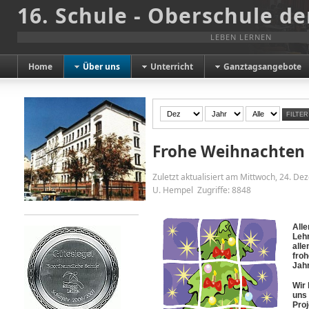
16. Schule - Oberschule de
LEBEN LERNEN
Home
Über uns
Unterricht
Ganztagsangebote
FILTER
Frohe Weihnachten
Zuletzt aktualisiert am Mittwoch, 24. D
U. Hempel
Zugriffe: 8848
Alle
Lehr
alle
froh
Jahr
Wir 
uns 
Proj