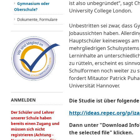
ist also unbegründet“, sagt
Gymnasium oder
Oberschule?
University College London.
Dokumente, Formulare
Unbestritten sei zwar, dass G
Jobaussichten haben. Allerdin
Hauptschüler keineswegs am A
mehrgliedrigen Schulsystems 
Lerninhalte an unterschiedli
zu rütteln, erscheint es sinnv
Schulformen noch weiter zu st
fordert Mitautor Patrick Puha
Universität Hannover.
ANMELDEN
Die Studie ist über folgend
http://ideas.repec.org/p/iz
Der Schüler und Lehrer
unserer Schule haben
bereits einen Zugang und
Dann unter "Download Info
müssen sich nicht
the selected file" klicken.
registrieren (Achtung -