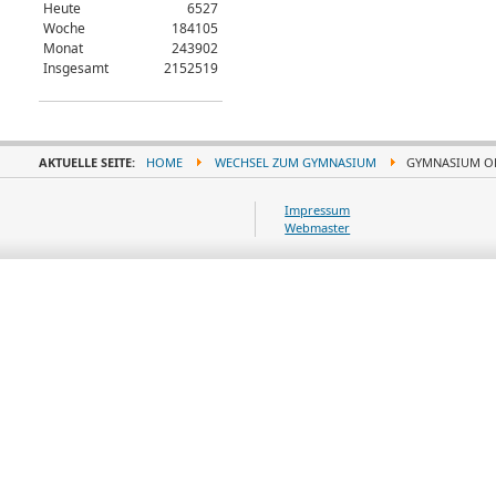
Heute
6527
Woche
184105
Monat
243902
Insgesamt
2152519
AKTUELLE SEITE:
HOME
WECHSEL ZUM GYMNASIUM
GYMNASIUM OD
Impressum
Webmaster