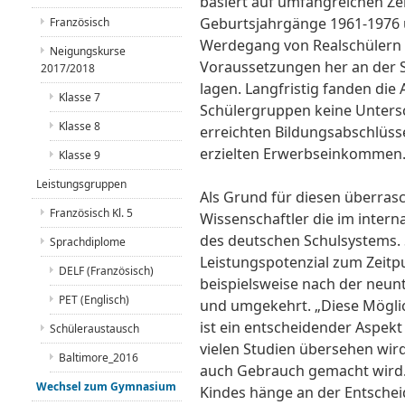
basiert auf umfangreichen Ze
Geburtsjahrgänge 1961-1976 u
Französisch
Werdegang von Realschülern 
Neigungskurse
Voraussetzungen her an der 
2017/2018
lagen. Langfristig fanden die
Klasse 7
Schülergruppen keine Untersc
Klasse 8
erreichten Bildungsabschlüs
erzielten Erwerbseinkommen
Klasse 9
Leistungsgruppen
Als Grund für diesen überra
Französisch Kl. 5
Wissenschaftler die im intern
des deutschen Schulsystems. 
Sprachdiplome
Leistungspotenzial zum Zeitp
DELF (Französisch)
beispielsweise nach der neun
PET (Englisch)
und umgekehrt. „Diese Mögli
ist ein entscheidender Aspekt
Schüleraustausch
vielen Studien übersehen wir
Baltimore_2016
auch Gebrauch gemacht wird. D
Wechsel zum Gymnasium
Kindes hänge an der Entsche