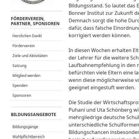
Bildungsstand. So lautet das E
Bonner Institut zur Zukunft der
FÖRDERVEREIN,
Demnach sorgt die hohe Durc
PARTNER, SPONSOREN
dafür, dass falsche Einordnu
korrigiert werden können.
Herzlichen Dank!
Förderverein
In diesen Wochen erhalten Elt
Ziele und Aktivitäten
der Lehrer für die weitere Sc
Laufbahnempfehlung in den m
Satzung
befürchten viele Eltern eine l
Mitglied werden
wenn diese möglicherweise vo
Spenden
geeignet eingestuft werden.
Sponsoren
Die Studie der Wirtschaftspro
Puhani und Uta Schönberg wide
BILDUNGSANGEBOTE
mehrgliedrige deutsche Schuls
unterschiedliche Schulformen
Bildungsgänge
Bildungschancen insbesondere
Wahlpflichtbereich