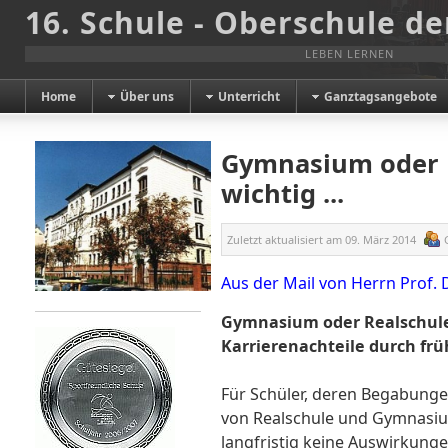
16. Schule - Oberschule de
LEBEN LERNEN
Home
Über uns
Unterricht
Ganztagsangebote
Gymnasium oder R
wichtig ...
Zuletzt aktualisiert am
09. März 2014
Aus der Mail von Herrn Prof. 
Gymnasium oder Realschule?
Karrierenachteile durch fr
Für Schüler, deren Begabung
von Realschule und Gymnasium
langfristig keine Auswirkung